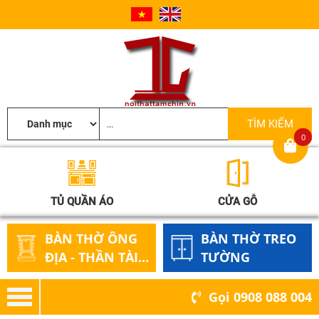
0
TỦ QUẦN ÁO
CỬA GỖ
BÀN THỜ ÔNG
BÀN THỜ TREO
ĐỊA - THẦN TÀI
TƯỜNG
GỖ
Gọi
0908 088 004