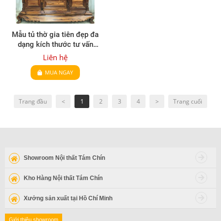
Mẫu tủ thờ gia tiên đẹp đa
dạng kích thước tư vấn
Hotline: 0908 088 004
Liên hệ
(Mr.Được)
MUA NGAY
Trang đầu
<
1
2
3
4
>
Trang cuối
Showroom Nội thất Tám Chín
Kho Hàng Nội thất Tám Chín
Xưởng sản xuất tại Hồ Chí Minh
Giới thiệu showroom