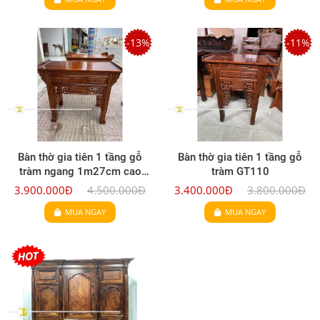
-13%
-11%
Bàn thờ gia tiên 1 tầng gỗ
Bàn thờ gia tiên 1 tầng gỗ
tràm ngang 1m27cm cao
tràm GT110
1m07 sâu 60cm - GT108
3.900.000Đ
4.500.000Đ
3.400.000Đ
3.800.000Đ
MUA NGAY
MUA NGAY