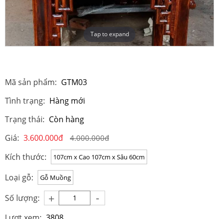
Tap to expand
Mã sản phẩm:
GTM03
Tình trạng:
Hàng mới
Trạng thái:
Còn hàng
Giá:
3.600.000đ
4.000.000đ
Kích thước:
107cm x Cao 107cm x Sâu 60cm
Loại gỗ:
Gỗ Muồng
-
+
Số lượng:
Lượt xem:
3808