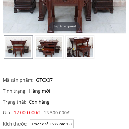
Tap to expand
Mã sản phẩm:
GTCX07
Tình trạng:
Hàng mới
Trạng thái:
Còn hàng
Giá:
12.000.000đ
13.500.000đ
Kích thước:
1m27 x sâu 68 x cao 127