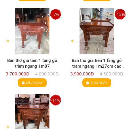
-7%
-13%
Bàn thờ gia tiên 1 tầng gỗ
Bàn thờ gia tiên 1 tầng gỗ
tràm ngang 1m07
tràm ngang 1m27cm cao
1m07 sâu 60cm - GT108
3.700.000Đ
4.000.000Đ
3.900.000Đ
4.500.000Đ
MUA NGAY
MUA NGAY
-11%