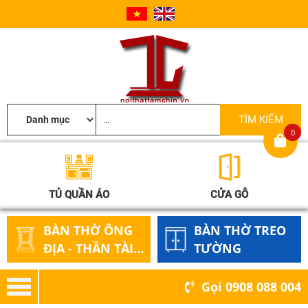
0
TỦ QUẦN ÁO
CỬA GỖ
BÀN THỜ ÔNG
BÀN THỜ TREO
ĐỊA - THẦN TÀI
TƯỜNG
GỖ
Gọi
0908 088 004