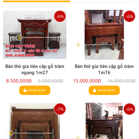
-6%
-6%
Bàn thờ gia tiên cặp gỗ tràm
Bàn thờ gia tiên cặp gỗ tràm
ngang 1m27
1m76
8.500.000Đ
9.000.000Đ
15.000.000Đ
16.000.000Đ
MUA NGAY
MUA NGAY
-7%
-6%