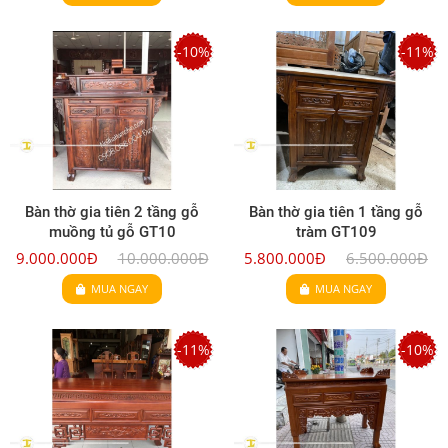
-10%
-11%
Bàn thờ gia tiên 2 tầng gỗ
Bàn thờ gia tiên 1 tầng gỗ
muồng tủ gỗ GT10
tràm GT109
9.000.000Đ
10.000.000Đ
5.800.000Đ
6.500.000Đ
MUA NGAY
MUA NGAY
-11%
-10%