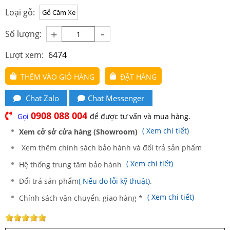
Loại gỗ:
Gỗ Căm Xe
-
+
Số lượng:
Lượt xem:
6474
THÊM VÀO GIỎ HÀNG
ĐẶT HÀNG
Chat Zalo
Chat Messenger
0908 088 004
Gọi
để được tư vấn và mua hàng.
( Xem chi tiết)
Xem cở sở cửa hàng (Showroom)
Xem thêm chính sách bảo hành và đổi trả sản phẩm
( Xem chi tiết)
Hệ thống trung tâm bảo hành
Đổi trả sản phẩm
( Nếu do lỗi kỹ thuật)
.
( Xem chi tiết)
Chính sách vận chuyển, giao hàng *