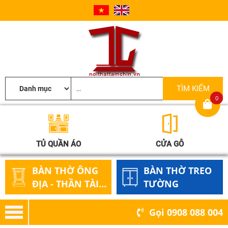
0
TỦ QUẦN ÁO
CỬA GỖ
BÀN THỜ ÔNG
BÀN THỜ TREO
ĐỊA - THẦN TÀI
TƯỜNG
GỖ
Gọi
0908 088 004