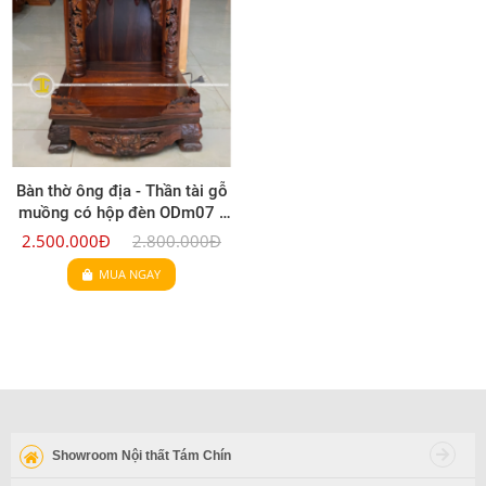
Bàn thờ ông địa - Thần tài gỗ
muồng có hộp đèn ODm07 -
48x48x81 (Ngang x Sâu x
2.500.000Đ
2.800.000Đ
Cao)
MUA NGAY
Showroom Nội thất Tám Chín