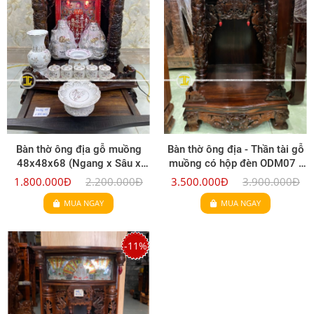
Bàn thờ ông địa gỗ muồng
Bàn thờ ông địa - Thần tài gỗ
48x48x68 (Ngang x Sâu x
muồng có hộp đèn ODM07 -
Cao)
60x60x98 (Ngang x Sâu x
1.800.000Đ
2.200.000Đ
3.500.000Đ
3.900.000Đ
Cao)
MUA NGAY
MUA NGAY
-11%