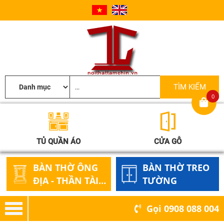
0
TỦ QUẦN ÁO
CỬA GỖ
BÀN THỜ ÔNG
BÀN THỜ TREO
ĐỊA - THẦN TÀI
TƯỜNG
GỖ
Gọi
0908 088 004