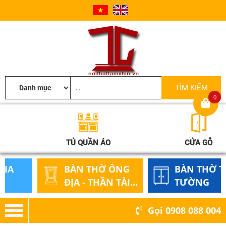
0
TỦ QUẦN ÁO
CỬA GỖ
BÀN THỜ ÔNG
BÀN THỜ TREO
ĐỊA - THẦN TÀI
TƯỜNG
GỖ
Gọi
0908 088 004