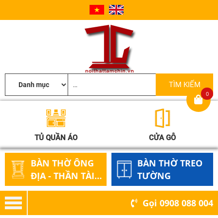
0
TỦ QUẦN ÁO
CỬA GỖ
BÀN THỜ ÔNG
BÀN THỜ TREO
ĐỊA - THẦN TÀI
TƯỜNG
GỖ
Gọi
0908 088 004