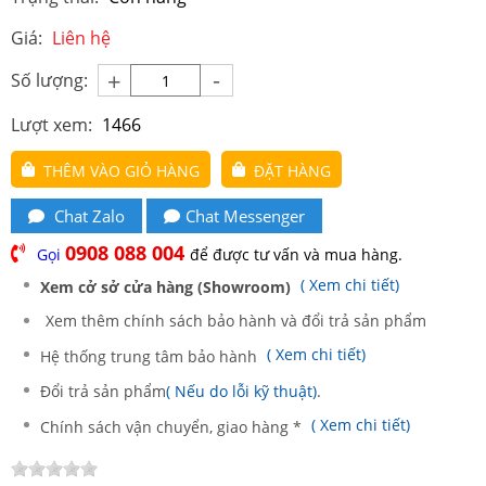
Giá:
Liên hệ
-
+
Số lượng:
Lượt xem:
1466
THÊM VÀO GIỎ HÀNG
ĐẶT HÀNG
Chat Zalo
Chat Messenger
0908 088 004
Gọi
để được tư vấn và mua hàng.
( Xem chi tiết)
Xem cở sở cửa hàng (Showroom)
Xem thêm chính sách bảo hành và đổi trả sản phẩm
( Xem chi tiết)
Hệ thống trung tâm bảo hành
Đổi trả sản phẩm
( Nếu do lỗi kỹ thuật)
.
( Xem chi tiết)
Chính sách vận chuyển, giao hàng *