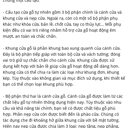
chung một cấu tạo.
- Cấu tạo cửa gỗ tự nhiên gồm 3 bộ phận chính là cánh cửa và
khung cửa và nẹp cửa. Ngoài ra, còn có một số bộ phận phụ
khác như khóa cửa, bản lề, chốt cửa, tay co thủy lực… Mỗi phụ
kiện đều có vai trò riêng nhằm hỗ trợ cửa gỗ hoạt động êm
mượt, an toàn và chắc chắn.
- Khung cửa gỗ là phần khung bao xung quanh của cánh cửa.
Đây là bộ phận tiếp giáp với toàn bộ cửa và vách tường; đóng
vai trò giữ sự chắc chắn cho cánh cửa. Khung cửa được sử
dụng kết hợp với bản lề giúp cửa gỗ hoạt động dễ dàng hơn.
Khung cửa có thể chia ra làm các loại như khung đơn, khung
kép. Tùy thuộc vào không gian và mục đích sử dụng, khi thiết kế
bạn có thể chọn loại khung phù hợp.
- Bộ phận thứ hai là cánh cửa gỗ. Cánh cửa gỗ được làm từ các
chất liệu gỗ tự nhiên thông dụng hiện nay. Tùy thuộc vào nhu
cầu và khả năng tài chính, bạn sẽ có được chất liệu gỗ phù
hợp. Phần nẹp cửa còn được biết đến là phào cửa. Chúng có
tác dụng che đi khoảng hở giữa khung cửa với bề mặt tường.
Hiện nay nẹp cửa được chia làm 3 loại: nẹp tầng, nẹp phẳng,