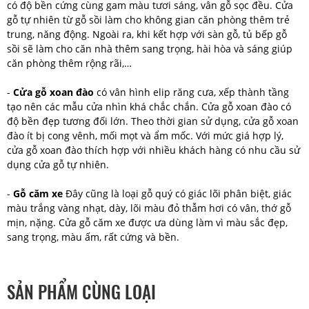
có độ bền cứng cùng gam màu tươi sáng, vân gỗ sọc đều. Cửa
gỗ tự nhiên từ gỗ sồi làm cho không gian căn phòng thêm trẻ
trung, năng động. Ngoài ra, khi kết hợp với sàn gỗ, tủ bếp gỗ
sồi sẽ làm cho căn nhà thêm sang trọng, hài hòa và sáng giúp
căn phòng thêm rộng rãi,…
-
Cửa gỗ xoan đào
có vân hình elip răng cưa, xếp thành tầng
tạo nên các mẫu cửa nhìn khá chắc chắn. Cửa gỗ xoan đào có
độ bền đẹp tương đối lớn. Theo thời gian sử dụng, cửa gỗ xoan
đào ít bị cong vênh, mối mọt và ẩm mốc. Với mức giá hợp lý,
cửa gỗ xoan đào thích hợp với nhiều khách hàng có nhu cầu sử
dụng cửa gỗ tự nhiên.
-
Gỗ căm xe
Đây cũng là loại gỗ quý có giác lõi phân biệt, giác
màu trắng vàng nhạt, dày, lõi màu đỏ thẫm hơi có vân, thớ gỗ
mịn, nặng. Cửa gỗ căm xe được ưa dùng làm vì màu sắc đẹp,
sang trọng, màu ấm, rất cứng và bền.
SẢN PHẨM CÙNG LOẠI