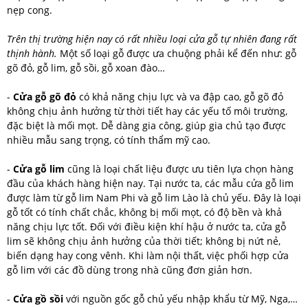
nẹp cong.
Trên thị trường hiện nay có rất nhiều loại cửa gỗ tự nhiên đang rất
thịnh hành.
Một số loại gỗ được ưa chuộng phải kể đến như: gỗ
gõ đỏ, gỗ lim, gỗ sồi, gỗ xoan đào…
-
Cửa gỗ gõ đỏ
có khả năng chịu lực và va đập cao, gỗ gõ đỏ
không chịu ảnh hưởng từ thời tiết hay các yếu tố môi trường,
đặc biệt là mối mọt. Dễ dàng gia công, giúp gia chủ tạo được
nhiều mẫu sang trọng, có tính thẩm mỹ cao.
-
Cửa gỗ lim
cũng là loại chất liệu được ưu tiên lựa chọn hàng
đầu của khách hàng hiện nay. Tại nước ta, các mẫu cửa gỗ lim
được làm từ gỗ lim Nam Phi và gỗ lim Lào là chủ yếu. Đây là loại
gỗ tốt có tính chất chắc, không bị mối mọt, có độ bền và khả
năng chịu lực tốt. Đối với điều kiện khí hậu ở nước ta, cửa gỗ
lim sẽ không chịu ảnh hưởng của thời tiết; không bị nứt nẻ,
biến dạng hay cong vênh. Khi làm nội thất, việc phối hợp cửa
gỗ lim với các đồ dùng trong nhà cũng đơn giản hơn.
-
Cửa gồ sồi
với nguồn gốc gỗ chủ yếu nhập khẩu từ Mỹ, Nga,…