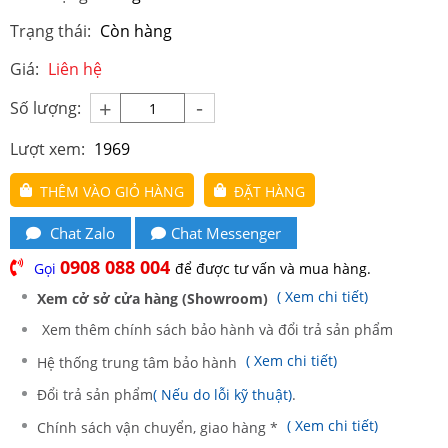
Trạng thái:
Còn hàng
Giá:
Liên hệ
-
+
Số lượng:
Lượt xem:
1969
THÊM VÀO GIỎ HÀNG
ĐẶT HÀNG
Chat Zalo
Chat Messenger
0908 088 004
Gọi
để được tư vấn và mua hàng.
( Xem chi tiết)
Xem cở sở cửa hàng (Showroom)
Xem thêm chính sách bảo hành và đổi trả sản phẩm
( Xem chi tiết)
Hệ thống trung tâm bảo hành
Đổi trả sản phẩm
( Nếu do lỗi kỹ thuật)
.
( Xem chi tiết)
Chính sách vận chuyển, giao hàng *