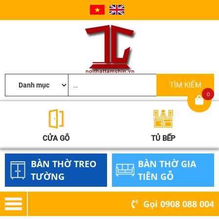
0
CỬA GỖ
TỦ BẾP
BÀN THỜ TREO
BÀN THỜ GIA
TƯỜNG
TIÊN GỖ
Gọi
0908 088 004