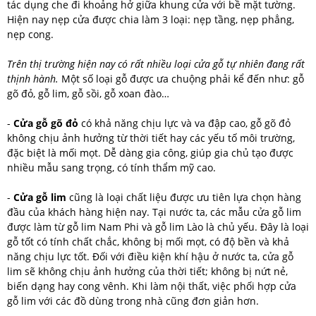
tác dụng che đi khoảng hở giữa khung cửa với bề mặt tường.
Hiện nay nẹp cửa được chia làm 3 loại: nẹp tầng, nẹp phẳng,
nẹp cong.
Trên thị trường hiện nay có rất nhiều loại cửa gỗ tự nhiên đang rất
thịnh hành.
Một số loại gỗ được ưa chuộng phải kể đến như: gỗ
gõ đỏ, gỗ lim, gỗ sồi, gỗ xoan đào…
-
Cửa gỗ gõ đỏ
có khả năng chịu lực và va đập cao, gỗ gõ đỏ
không chịu ảnh hưởng từ thời tiết hay các yếu tố môi trường,
đặc biệt là mối mọt. Dễ dàng gia công, giúp gia chủ tạo được
nhiều mẫu sang trọng, có tính thẩm mỹ cao.
-
Cửa gỗ lim
cũng là loại chất liệu được ưu tiên lựa chọn hàng
đầu của khách hàng hiện nay. Tại nước ta, các mẫu cửa gỗ lim
được làm từ gỗ lim Nam Phi và gỗ lim Lào là chủ yếu. Đây là loại
gỗ tốt có tính chất chắc, không bị mối mọt, có độ bền và khả
năng chịu lực tốt. Đối với điều kiện khí hậu ở nước ta, cửa gỗ
lim sẽ không chịu ảnh hưởng của thời tiết; không bị nứt nẻ,
biến dạng hay cong vênh. Khi làm nội thất, việc phối hợp cửa
gỗ lim với các đồ dùng trong nhà cũng đơn giản hơn.