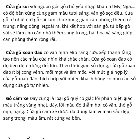
-
Cửa gồ sồi
với nguồn gốc gỗ chủ yếu nhập khẩu từ Mỹ, Nga,…
có độ bền cứng cùng gam màu tươi sáng, vân gỗ sọc đều. Cửa
gỗ tự nhiên từ gỗ sồi làm cho không gian căn phòng thêm trẻ
trung, năng động. Ngoài ra, khi kết hợp với sàn gỗ, tủ bếp gỗ
sồi sẽ làm cho căn nhà thêm sang trọng, hài hòa và sáng giúp
căn phòng thêm rộng rãi,…
-
Cửa gỗ xoan đào
có vân hình elip răng cưa, xếp thành tầng
tạo nên các mẫu cửa nhìn khá chắc chắn. Cửa gỗ xoan đào có
độ bền đẹp tương đối lớn. Theo thời gian sử dụng, cửa gỗ xoan
đào ít bị cong vênh, mối mọt và ẩm mốc. Với mức giá hợp lý,
cửa gỗ xoan đào thích hợp với nhiều khách hàng có nhu cầu sử
dụng cửa gỗ tự nhiên.
-
Gỗ căm xe
Đây cũng là loại gỗ quý có giác lõi phân biệt, giác
màu trắng vàng nhạt, dày, lõi màu đỏ thẫm hơi có vân, thớ gỗ
mịn, nặng. Cửa gỗ căm xe được ưa dùng làm vì màu sắc đẹp,
sang trọng, màu ấm, rất cứng và bền.