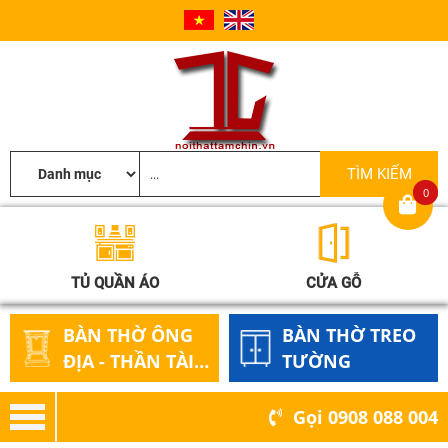
0
TỦ QUẦN ÁO
CỬA GỖ
BÀN THỜ ÔNG
BÀN THỜ TREO
ĐỊA - THẦN TÀI
TƯỜNG
GỖ
Gọi
0908 088 004