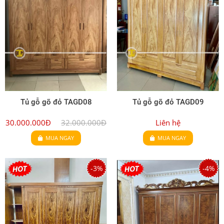
Tủ gỗ gõ đỏ TAGD08
Tủ gỗ gõ đỏ TAGD09
30.000.000Đ
32.000.000Đ
Liên hệ
MUA NGAY
MUA NGAY
-3%
-4%