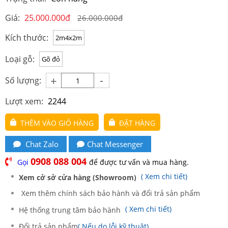
Giá:
25.000.000đ
26.000.000đ
Kích thước:
2m4x2m
Loại gỗ:
Gõ đỏ
-
+
Số lượng:
Lượt xem:
2244
THÊM VÀO GIỎ HÀNG
ĐẶT HÀNG
Chat Zalo
Chat Messenger
0908 088 004
Gọi
để được tư vấn và mua hàng.
( Xem chi tiết)
Xem cở sở cửa hàng (Showroom)
Xem thêm chính sách bảo hành và đổi trả sản phẩm
( Xem chi tiết)
Hệ thống trung tâm bảo hành
Đổi trả sản phẩm
( Nếu do lỗi kỹ thuật)
.