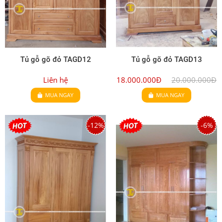
Tủ gỗ gõ đỏ TAGD12
Tủ gỗ gõ đỏ TAGD13
Liên hệ
18.000.000Đ
20.000.000Đ
MUA NGAY
MUA NGAY
-12%
-6%