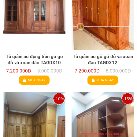
Tủ quần áo đụng trần gỗ gõ
Tủ quần áo gỗ gõ đỏ và xoan
đỏ và xoan đào TAGDX10
đào TAGDX12
7.200.000Đ
8.000.000Đ
7.200.000Đ
8.000.000Đ
MUA NGAY
MUA NGAY
-10%
-15%