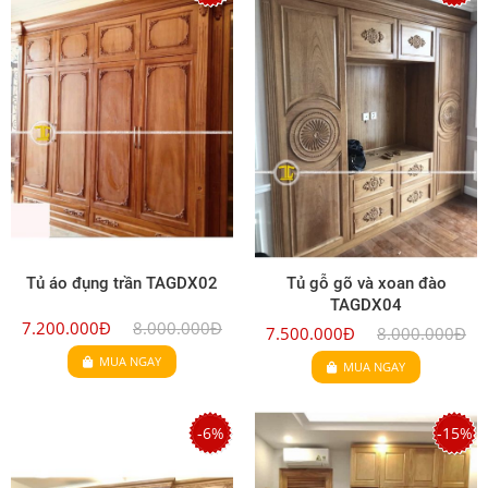
Tủ áo đụng trần TAGDX02
Tủ gỗ gõ và xoan đào
TAGDX04
7.200.000Đ
8.000.000Đ
7.500.000Đ
8.000.000Đ
MUA NGAY
MUA NGAY
-6%
-15%