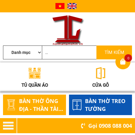
0
TỦ QUẦN ÁO
CỬA GỖ
BÀN THỜ ÔNG
BÀN THỜ TREO
ĐỊA - THẦN TÀI
TƯỜNG
GỖ
Gọi
0908 088 004