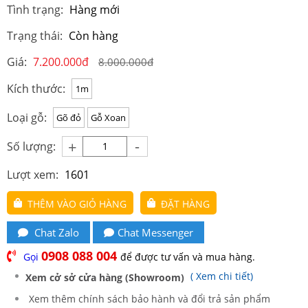
Tình trạng:
Hàng mới
Trạng thái:
Còn hàng
Giá:
7.200.000đ
8.000.000đ
Kích thước:
1m
Loại gỗ:
Gõ đỏ
Gỗ Xoan
-
+
Số lượng:
Lượt xem:
1601
THÊM VÀO GIỎ HÀNG
ĐẶT HÀNG
Chat Zalo
Chat Messenger
0908 088 004
Gọi
để được tư vấn và mua hàng.
( Xem chi tiết)
Xem cở sở cửa hàng (Showroom)
Xem thêm chính sách bảo hành và đổi trả sản phẩm