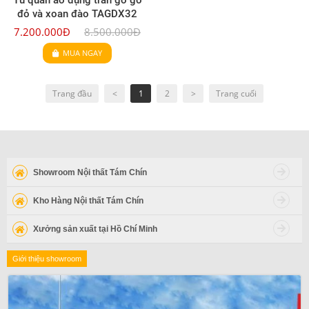
đỏ và xoan đào TAGDX32
7.200.000Đ
8.500.000Đ
MUA NGAY
Trang đầu
<
1
2
>
Trang cuối
Showroom Nội thất Tám Chín
Kho Hàng Nội thất Tám Chín
Xưởng sản xuất tại Hồ Chí Minh
Giới thiệu showroom