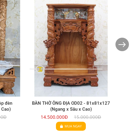
đèn
BÀN THỜ ÔNG ĐỊA OD02 - 81x81x127
Bàn th
o)
(Ngang x Sâu x Cao)
14
Đ
14.500.000Đ
15.000.000Đ
MUA NGAY