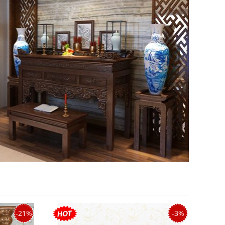
-21%
-3%