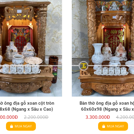
ng địa gỗ xoan cột tròn
Bàn thờ ông địa gỗ xoan hộp 
8 (Ngang x Sâu x Cao)
60x60x98 (Ngang x Sâu x Ca
.000Đ
2.200.000Đ
3.300.000Đ
4.200.000
MUA NGAY
MUA NGAY