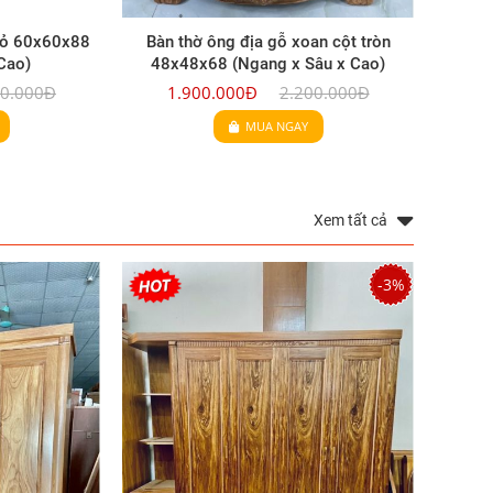
đỏ 60x60x88
Bàn thờ ông địa gỗ xoan cột tròn
Cao)
48x48x68 (Ngang x Sâu x Cao)
00.000Đ
1.900.000Đ
2.200.000Đ
MUA NGAY
Xem tất cả
-3%