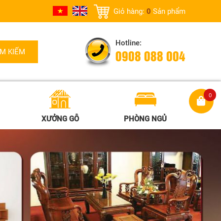
0
Giỏ hàng:
Sản phẩm
Hotline:
0908 088 004
0
XƯỞNG GỖ
PHÒNG NGỦ