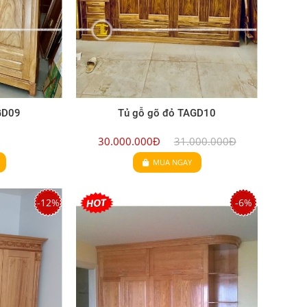
GD09
Tủ gỗ gõ đỏ TAGD10
30.000.000Đ
31.000.000Đ
MUA NGAY
-12%
-6%