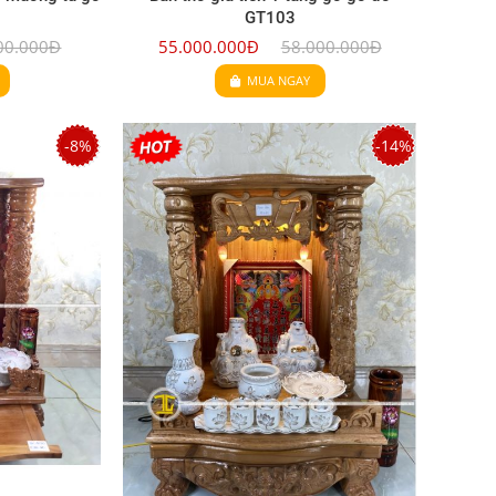
GT103
00.000Đ
55.000.000Đ
58.000.000Đ
MUA NGAY
-8%
-14%