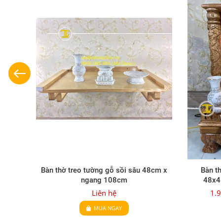
8
Bàn thờ treo tường gỗ sồi sâu 48cm x
Bàn thờ ô
ngang 108cm
48x48x6
Liên hệ
1.900
MUA NGAY