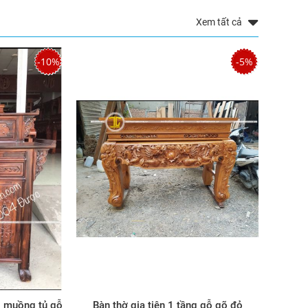
Xem tất cả
-10%
-5%
gỗ muồng tủ gỗ
Bàn thờ gia tiên 1 tầng gỗ gõ đỏ