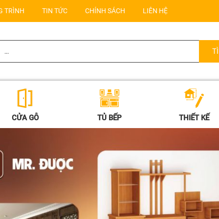
G TRÌNH
TIN TỨC
CHÍNH SÁCH
LIÊN HỆ
CỬA GỖ
TỦ BẾP
THIẾT KẾ