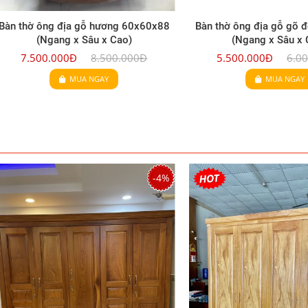
Bàn thờ ông địa gỗ hương 60x60x88
Bàn thờ ông địa gỗ gõ 
(Ngang x Sâu x Cao)
(Ngang x Sâu x 
7.500.000Đ
8.500.000Đ
5.500.000Đ
6.0
MUA NGAY
MUA NGAY
-4%