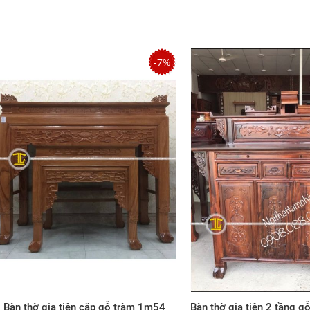
-7%
Bàn thờ gia tiên cặp gỗ tràm 1m54
Bàn thờ gia tiên 2 tầng 