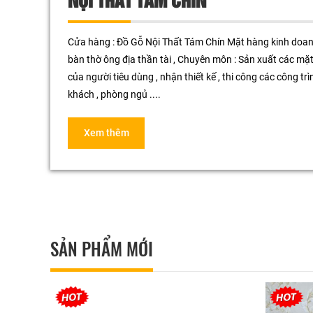
Cửa hàng : Đồ Gỗ Nội Thất Tám Chín Mặt hàng kinh doanh : Bàn ghế gỗ , giường tủ gỗ ,
bàn thờ ông địa thần tài , Chuyên môn : Sản xuất các mặt hàng về đồ gỗ theo yêu cầu
của người tiêu dùng , nhận thiết kế , thi công các công tr
khách , phòng ngủ ....
Xem thêm
SẢN PHẨM MỚI
8%