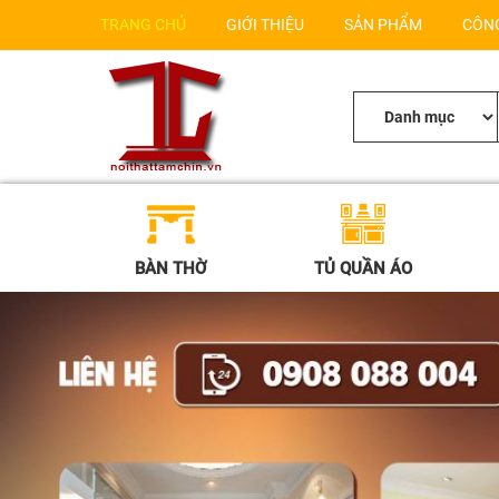
TRANG CHỦ
GIỚI THIỆU
SẢN PHẨM
CÔN
BÀN THỜ
TỦ QUẦN ÁO